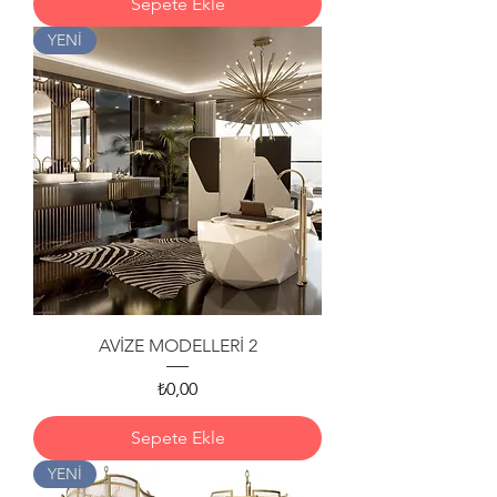
Sepete Ekle
YENİ
AVİZE MODELLERİ 2
Fiyat
₺0,00
Sepete Ekle
YENİ