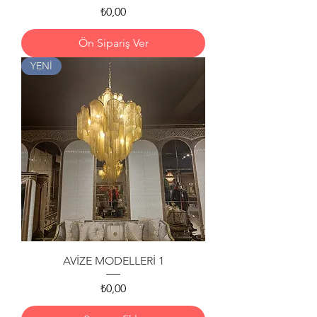
Fiyat
₺0,00
Ön Sipariş Ver
YENİ
AVİZE MODELLERİ 1
Fiyat
₺0,00