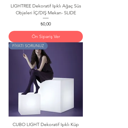
LIGHTREE Dekoratif Işıklı Ağaç Süs
Objeleri İÇ/DIŞ Mekan- SLIDE
Fiyat
₺0,00
Ön Sipariş Ver
FİYATI SORUNUZ
CUBO LIGHT Dekoratif Işıklı Küp