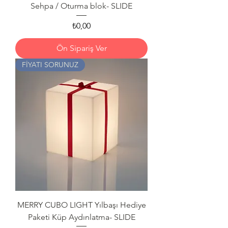
Sehpa / Oturma blok- SLIDE
Fiyat
₺0,00
Ön Sipariş Ver
FİYATI SORUNUZ
MERRY CUBO LIGHT Yılbaşı Hediye
Paketi Küp Aydınlatma- SLIDE