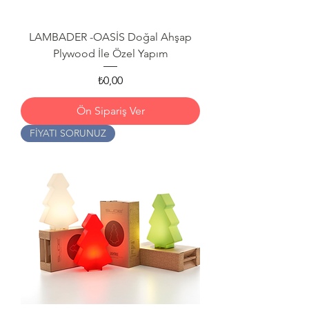
LAMBADER -OASİS Doğal Ahşap
Plywood İle Özel Yapım
Fiyat
₺0,00
Ön Sipariş Ver
FİYATI SORUNUZ