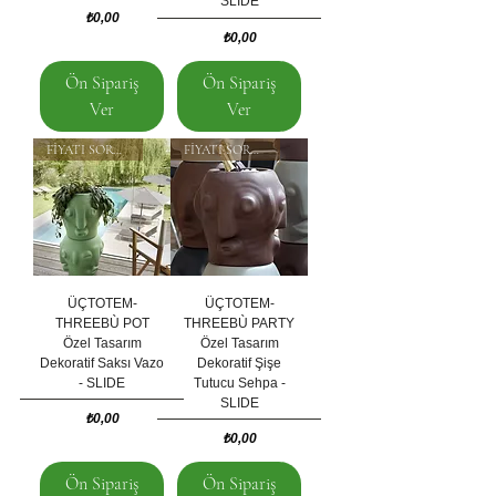
SLIDE
Fiyat
₺0,00
Fiyat
₺0,00
Ön Sipariş
Ön Sipariş
Ver
Ver
FİYATI SORUNUZ
FİYATI SORUNUZ
ÜÇTOTEM-
ÜÇTOTEM-
THREEBÙ POT
THREEBÙ PARTY
Özel Tasarım
Özel Tasarım
Dekoratif Saksı Vazo
Dekoratif Şişe
- SLIDE
Tutucu Sehpa -
SLIDE
Fiyat
₺0,00
Fiyat
₺0,00
Ön Sipariş
Ön Sipariş