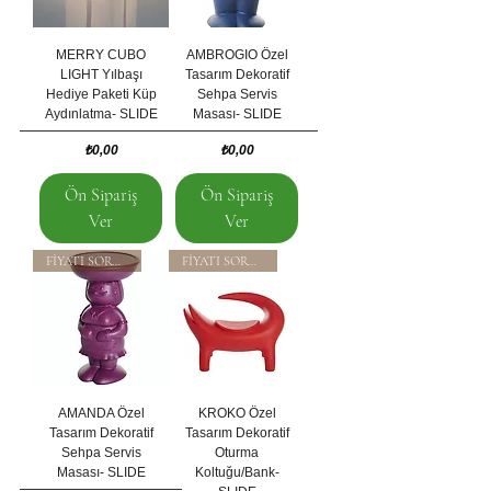
MERRY CUBO
AMBROGIO Özel
LIGHT Yılbaşı
Tasarım Dekoratif
Hediye Paketi Küp
Sehpa Servis
Aydınlatma- SLIDE
Masası- SLIDE
Fiyat
Fiyat
₺0,00
₺0,00
Ön Sipariş
Ön Sipariş
Ver
Ver
FİYATI SORUNUZ
FİYATI SORUNUZ
AMANDA Özel
KROKO Özel
Tasarım Dekoratif
Tasarım Dekoratif
Sehpa Servis
Oturma
Masası- SLIDE
Koltuğu/Bank-