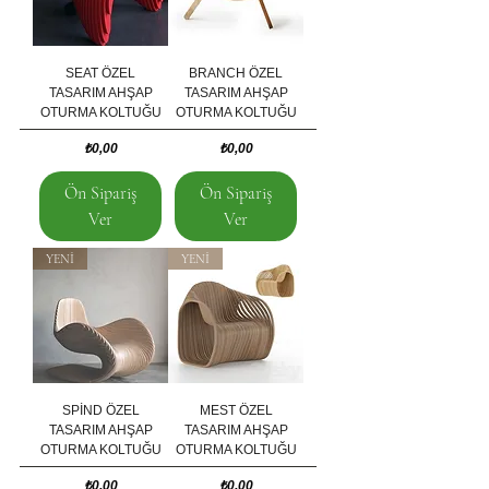
SEAT ÖZEL
BRANCH ÖZEL
TASARIM AHŞAP
TASARIM AHŞAP
OTURMA KOLTUĞU
OTURMA KOLTUĞU
Fiyat
Fiyat
₺0,00
₺0,00
Ön Sipariş
Ön Sipariş
Ver
Ver
YENİ
YENİ
SPİND ÖZEL
MEST ÖZEL
TASARIM AHŞAP
TASARIM AHŞAP
OTURMA KOLTUĞU
OTURMA KOLTUĞU
Fiyat
Fiyat
₺0,00
₺0,00