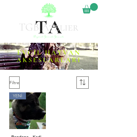
EVCİL HAYVAN
AKSESUARLARI
Filtre
YENİ