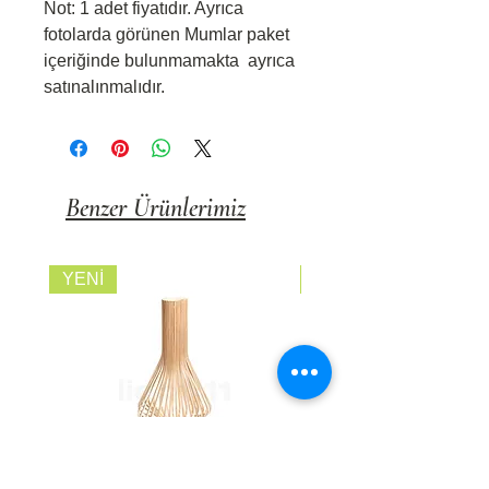
Not: 1 adet fiyatıdır. Ayrıca
fotolarda görünen Mumlar paket
içeriğinde bulunmamakta ayrıca
satınalınmalıdır.
Benzer Ürünlerimiz
YENİ
FİYATI SORUNUZ