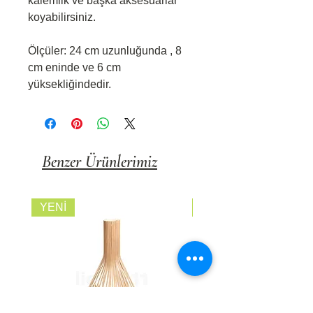
kalemlik ve başka aksesuarlar
koyabilirsiniz.
Ölçüler: 24 cm uzunluğunda , 8
cm eninde ve 6 cm
yüksekliğindedir.
Benzer Ürünlerimiz
YENİ
FİYATI SORUNUZ