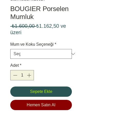
BOUGIER Porselen
Mumluk
Normal
 ₺1.600,00 
₺1.162,50
ve
İndirimli
Fiyat
üzeri
Fiyat
Mum ve Koku Seçeneği
*
Adet
*
Sepete Ekle
Hemen Satın Al