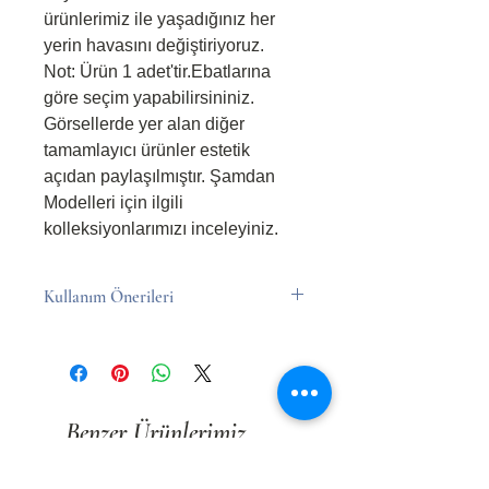
ürünlerimiz ile yaşadığınız her
yerin havasını değiştiriyoruz.
Not: Ürün 1 adet'tir.Ebatlarına
göre seçim yapabilirsininiz.
Görsellerde yer alan diğer
tamamlayıcı ürünler estetik
açıdan paylaşılmıştır. Şamdan
Modelleri için ilgili
kolleksiyonlarımızı inceleyiniz.
Kullanım Önerileri
Kullanım Önerileri
Mumu yanarken asla gözetimsiz
bırakmayın.
Çocukların ve hayvanların
Benzer Ürünlerimiz
erişemeyeceği yerlerde saklayın.
Mumu daima ısıya dayanıklı ve