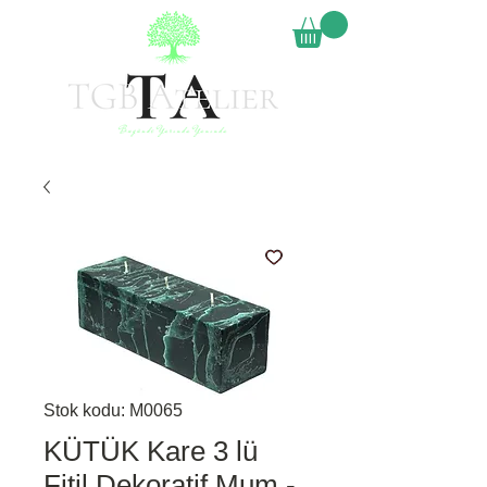
Stok kodu: M0065
KÜTÜK Kare 3 lü
Fitil Dekoratif Mum -