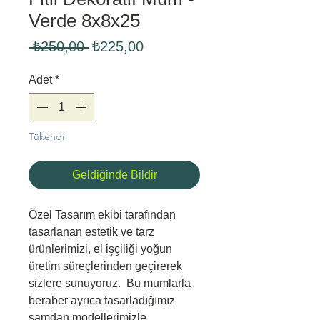
Verde 8x8x25
Normal
İndirimli
 ₺250,00 
₺225,00
Fiyat
Fiyat
Adet
*
Tükendi
Geldiğinde Bildir
Özel Tasarım ekibi tarafından
tasarlanan estetik ve tarz
ürünlerimizi, el işçiliği yoğun
üretim süreçlerinden geçirerek
sizlere sunuyoruz. Bu mumlarla
beraber ayrıca tasarladığımız
şamdan modellerimizle