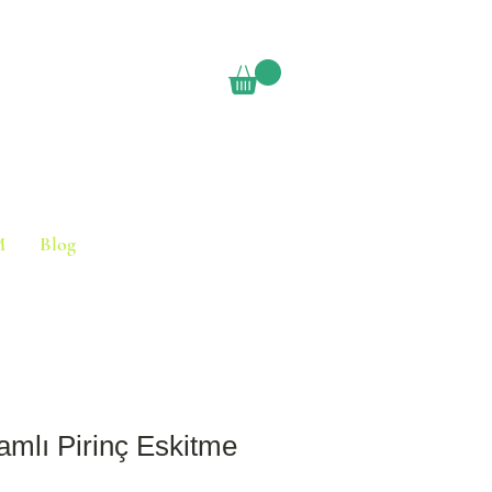
M
Blog
lı Pirinç Eskitme