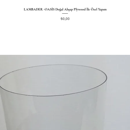
LAMBADER -OASİS Doğal Ahşap Plywood İle Özel Yapım
Hızlı Bakış
Fiyat
₺0,00