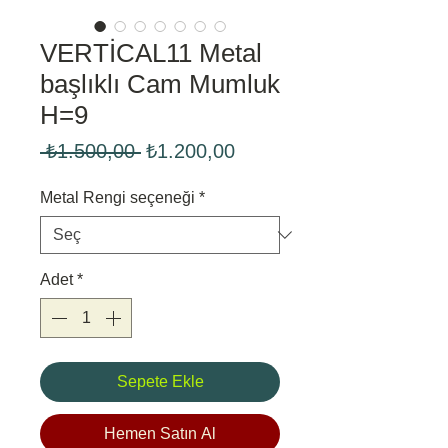
VERTİCAL11 Metal
başlıklı Cam Mumluk
H=9
Normal
İndirimli
 ₺1.500,00 
₺1.200,00
Fiyat
Fiyat
Metal Rengi seçeneği
*
Adet
*
Sepete Ekle
Hemen Satın Al