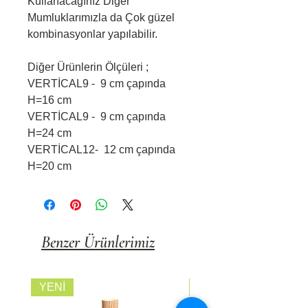
Kullanacağınız Diğer
Mumluklarımızla da Çok güzel
kombinasyonlar yapılabilir.
Diğer Ürünlerin Ölçüleri ;
VERTİCAL9 - 9 cm çapında
H=16 cm
VERTİCAL9 - 9 cm çapında
H=24 cm
VERTİCAL12- 12 cm çapında
H=20 cm
Benzer Ürünlerimiz
YENİ
FİYATI SORUNUZ