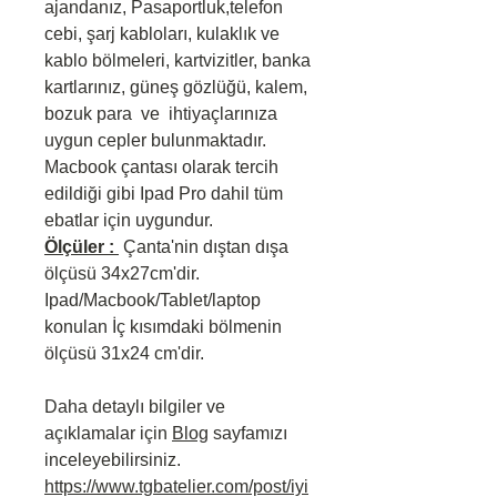
ajandanız, Pasaportluk,telefon
cebi, şarj kabloları, kulaklık ve
kablo bölmeleri, kartvizitler, banka
kartlarınız, güneş gözlüğü, kalem,
bozuk para ve ihtiyaçlarınıza
uygun cepler bulunmaktadır.
Macbook çantası olarak tercih
edildiği gibi Ipad Pro dahil tüm
ebatlar için uygundur.
Ölçüler :
Çanta'nin dıştan dışa
ölçüsü 34x27cm'dir.
Ipad/Macbook/Tablet/laptop
konulan İç kısımdaki bölmenin
ölçüsü 31x24 cm'dir.
Daha detaylı bilgiler ve
açıklamalar için
Blog
sayfamızı
inceleyebilirsiniz.
https://www.tgbatelier.com/post/iyi