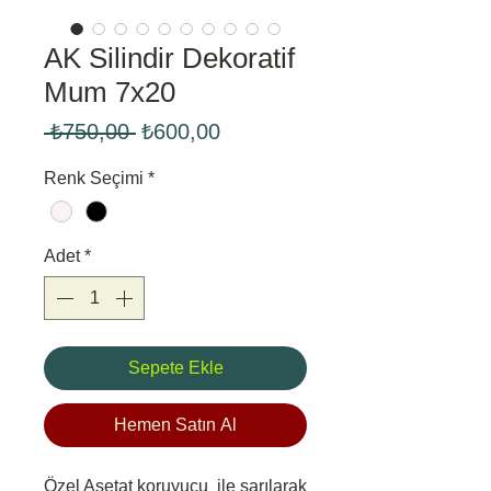
AK Silindir Dekoratif
Mum 7x20
Normal
İndirimli
 ₺750,00 
₺600,00
Fiyat
Fiyat
Renk Seçimi
*
Adet
*
Sepete Ekle
Hemen Satın Al
Özel Asetat koruyucu ile sarılarak