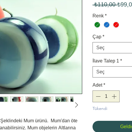
Norm
 ₺110,00 
₺99,
Fiyat
Renk
*
Çap
*
Seç
İlave Talep 1
*
Seç
Adet
*
Tükendi
 Şeklindeki Mum ürünü. Mum'dan öte
Geldi
anabilirsiniz. Mum objelerin Altlarına