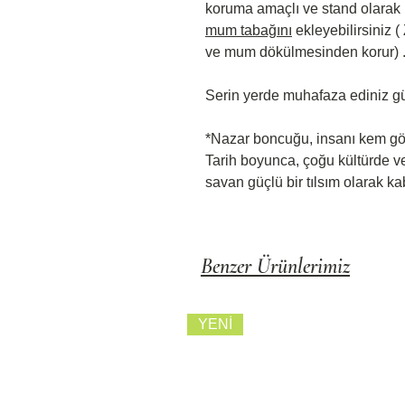
koruma amaçlı ve stand olarak k
mum tabağını
ekleyebilirsiniz ( 
ve mum dökülmesinden korur) 
Serin yerde muhafaza ediniz gü
*Nazar boncuğu, insanı kem gö
Tarih boyunca, çoğu kültürde ve 
savan güçlü bir tılsım olarak kab
Benzer Ürünlerimiz
YENİ