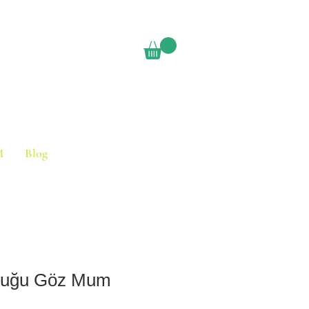
M
Blog
cuğu Göz Mum