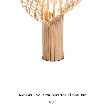
LAMBADER -OASİS Doğal Ahşap Plywood İle Özel Yapım
Hızlı Bakış
Fiyat
₺0,00