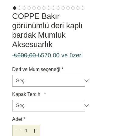
COPPE Bakır
görünümlü deri kaplı
bardak Mumluk
Aksesuarlık
Normal
İndirimli
 ₺600,00 
₺570,00
ve üzeri
Fiyat
Fiyat
Deri ve Mum seçeneği
*
Kapak Tercihi
*
Adet
*