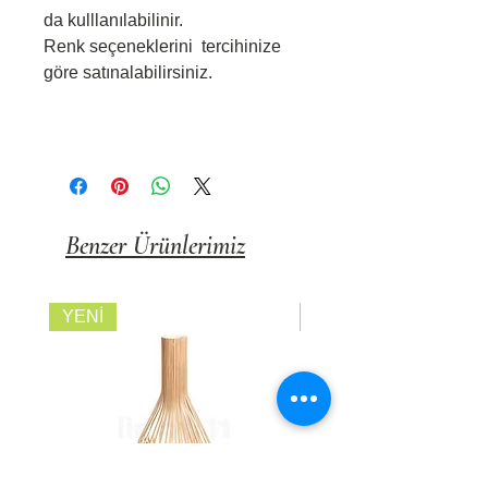
da kulllanılabilinir.
Renk seçeneklerini tercihinize
göre satınalabilirsiniz.
Benzer Ürünlerimiz
YENİ
FİYATI SORUNUZ